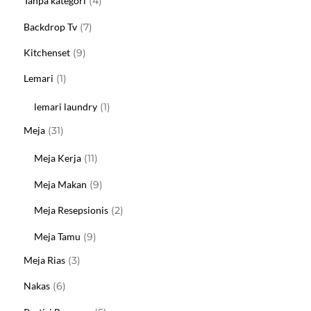
Tanpa kategori
4
Produk
7
Backdrop Tv
7
Produk
9
Kitchenset
9
Produk
1
Lemari
1
Produk
1
lemari laundry
1
Produk
31
Meja
31
Produk
11
Meja Kerja
11
Produk
9
Meja Makan
9
Produk
2
Meja Resepsionis
2
Produk
9
Meja Tamu
9
Produk
3
Meja Rias
3
Produk
6
Nakas
6
Produk
5