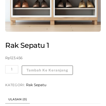
Rak Sepatu 1
Rp
123.456
Kuantitas
Tambah Ke Keranjang
Rak
Sepatu
Rak Sepatu
KATEGORI:
1
ULASAN (0)