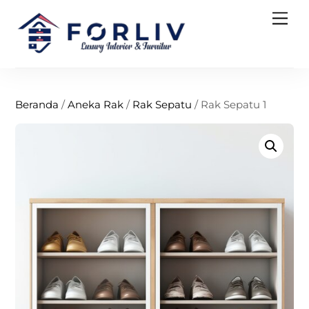
Skip
Men
to
content
Beranda
/
Aneka Rak
/
Rak Sepatu
/ Rak Sepatu 1