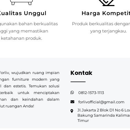
Kualitas Unggul
Harga Kompetit
unakan bahan berkualitas
Produk berkualitas denga
nggi yang memastikan
yang terjangkau.
ketahanan produk.
Kontak
orliv, wujudkan ruang impian
ngan furniture modern yang
l dan estetis. Temukan solusi
0812-1573-1113
 terbaik untuk menciptakan
nan dan keindahan dalam
forlivofficial@gmail.com
dut ruangan Anda!
Jl.Jakarta 2 Blok D1 No 6 Lo
Bakung Samarinda Kalima
Timur