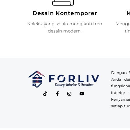
Desain Kontemporer
Koleksi yang selalu mengikuti tren
Mengg
desain modern.
ti
Back
To
Dengan F
Top
Anda de
fungsiona
interior
kenyama
setiap su