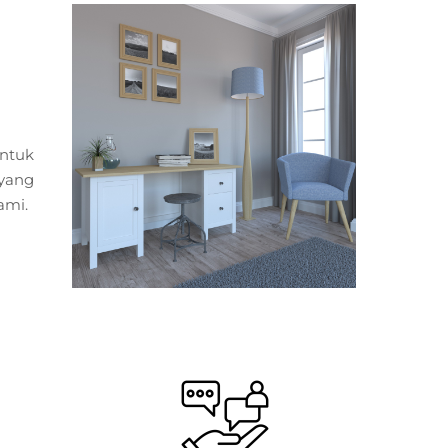
ntuk
yang
ami.