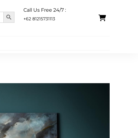
Call Us Free 24/7 :
SEARCH BUTTON
+62 81215731113
Icon
label