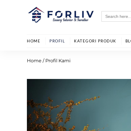
Skip
to
Search
for:
content
HOME
PROFIL
KATEGORI PRODUK
B
Home
/ Profil Kami