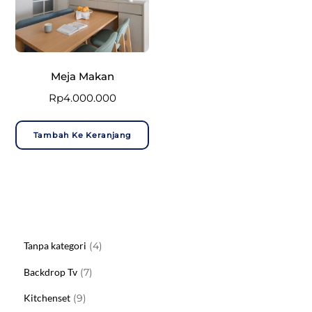
Meja Makan
Rp
4.000.000
Tambah Ke Keranjang
4
Tanpa kategori
4
Produk
7
Backdrop Tv
7
Produk
9
Kitchenset
9