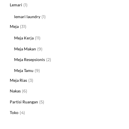
Produk
1
Lemari
1
Produk
1
lemari laundry
1
Produk
31
Meja
31
Produk
11
Meja Kerja
11
Produk
9
Meja Makan
9
Produk
2
Meja Resepsionis
2
Produk
9
Meja Tamu
9
Produk
3
Meja Rias
3
Produk
6
Nakas
6
Produk
5
Partisi Ruangan
5
Produk
4
Toko
4
Produk