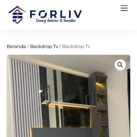
Skip
Men
to
content
Beranda
/
Backdrop Tv
/ Backdrop Tv