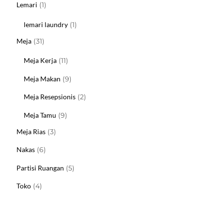
1
Lemari
1
Produk
1
lemari laundry
1
Produk
31
Meja
31
Produk
11
Meja Kerja
11
Produk
9
Meja Makan
9
Produk
2
Meja Resepsionis
2
Produk
9
Meja Tamu
9
Produk
3
Meja Rias
3
Produk
6
Nakas
6
Produk
5
Partisi Ruangan
5
Produk
4
Toko
4
Produk